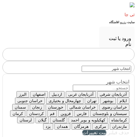
تی جا
سایت رزرو اقامتگاه
ورود یا ثبت
نام
انتخاب شهر
آذربایجان شرقی
آذربایجان غربی
اردبیل
اصفهان
البرز
ایلام
بوشهر
تهران
چهارمحال و بختیاری
خراسان جنوبی
خراسان رضوی
خراسان شمالی
خوزستان
زنجان
سمنان
سیستان و بلوچستان
فارس
قزوین
قم
کردستان
کرمان
کرمانشاه
کهکیلویه و بویر احمد
گلستان
گیلان
لرستان
مازندران
مرکزی
هرمزگان
همدان
یزد
حذف فیلتر
ثبت تغییرات