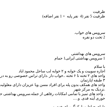
ظرفیت
ظرفیت 5 نفر
(4 نفر پایه + 1 نفر اضافه)
سرویس های خواب.
2 تخت دو نفره
سرویس های بهداشتی
1 سرویس بهداشتی ایرانی
1 حمام
با سلام
اجاره سوییت و یک خوابه و ۲ خوابه لب ساحل محمود اباد
واحد های ۲ تخته تا ۶ تخته ..خواب دار .دارای تراس خصوصی رو به دریا
۳ طبقه اپارتمان
واحد های همکف بدون پله برای افراد مسن ویا عزیزان دارای معلول
.نزدیک به مرکز شهر
. واحد های تمیز با تمامی امکانات رفاهی از جمله.سرویس بهداشتی حمام
خوری آینه قدی. و….
دارای حیاط و پارکینگ برای خودرو.