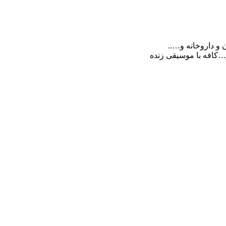
 و داروخانه و…..
…کافه با موسیقی زنده