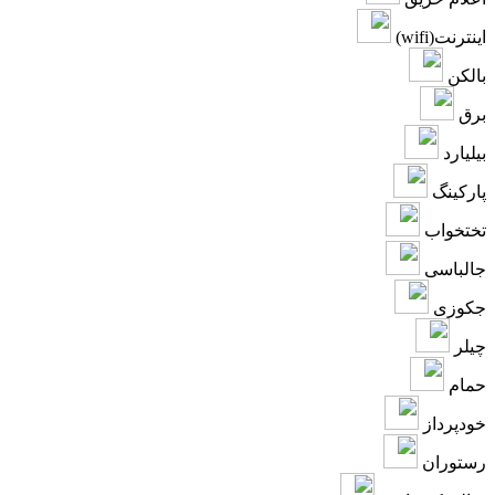
اینترنت(wifi)
بالکن
برق
بیلیارد
پارکینگ
تختخواب
جالباسی
جکوزی
چیلر
حمام
خودپرداز
رستوران