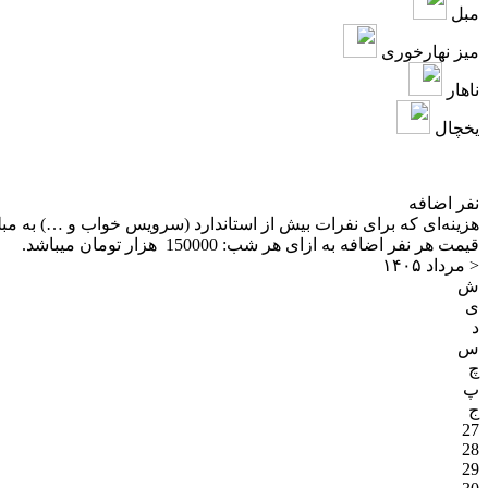
مبل
میز نهارخوری
ناهار
یخچال
نفر اضافه
هزینه‌ای که برای نفرات بیش از استاندارد (سرویس خواب و …) به مب
قیمت هر نفر اضافه به ازای هر شب:
150000 هزار تومان
میباشد.
<
مرداد ۱۴۰۵
ش
ی
د
س
چ
پ
ج
27
28
29