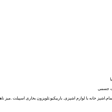
یت جسمی
.اشپز خانه با لوازم اشپزی. باربیکیو.تلویزون بخاری اسپیلت .میز ناه