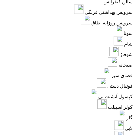
سالن کنفرانس
سرویس بهداشتی فرنگی
سرویس روزانه اطاق
سونا
شام
شوفاژ
صبحانه
فضای سبز
فوتبال دستی
کپسول آتشنشانی
کولر اسپیلت
گاز
لابی