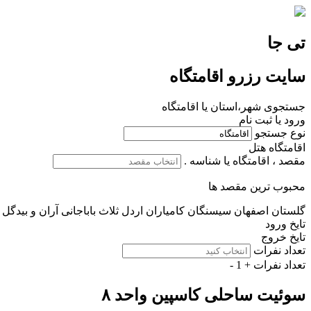
تی جا
سایت رزرو اقامتگاه
جستجوی شهر،استان یا اقامتگاه
ورود یا ثبت نام
نوع جستجو
اقامتگاه
هتل
مقصد ، اقامتگاه یا شناسه .
محبوب ترین مقصد ها
گلستان
اصفهان
سیسنگان
کامیاران
اردل
ثلاث باباجانی
آران و بیدگل
تایخ ورود
تایخ خروج
تعداد نفرات
تعداد نفرات
+
1
-
سوئیت ساحلی کاسپین واحد ۸