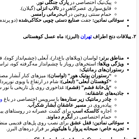
پیک‌نیک اختصاصی در
پارک جنگلی نور
.
قایق‌سواری عصرگاهی در
تالاب انزلی
(گیلان).
حمام سنتی زوجین در
آب‌درمانی رامسر
.
سوغاتی نمادین:
جفت
صنایع دستی چوبی حکاکی‌شده
(دو پرنده
۲. ییلاقات دنج اطراف
تهران
(البرز): ماه عسل کوهستانی
مناطق برتر:
لواسان (ویلاهای باغ‌دار)، آبعلی (چشم‌انداز کوه)،
ویژگی ویلاها:
استخرهای روباز با چشم‌انداز مه‌گرفته کوه، ت
رستوران‌های رمانتیک:
“رستوران بوتیک هور” (لواسان):
میزهای کنار آبشار مصن
“کوهستان آبعلی” (آبعلی):
شام در ارتفاع با ویوی نورپر
“پل‌خانۀ فشم” (فشم):
غذاخوری روی پل تاریخی با نور 
جاذبه‌های عاشقانه:
چادر رمانتیک زیر ستاره‌ها
با سرویس اختصاصی در باغ
وی
پیاده‌روی در
مسیر عاشقان آبشار شکرآب
.
اجاره
کالسکه اسب
برای گشت عصرانه در روستاهای ییل
حمام اختصاصی در
آبگرم دماوند
.
سوغاتی نمادین:
قفل عشق
برای نصب روی پل‌های قدیمی منط
تجربه خاص:
صبحانه پرواز با هلیکوپتر
بر فراز دره‌های البرز.