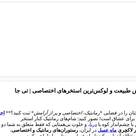
غوش طبیعت و لوکس‌ترین استخرهای اختصاصی | تی جا
تان را در فضایی *
رمانتیک، اختصاصی و پر از آرامش
* ثبت کنید؟**
اجا
برای عشاق است! تصور کنید: شام‌های رمانتیک کنار استخر
با چشم‌انداز کوه یا
دریا
، و خلوتِ بی‌همتایی که فقط متعلق به شما دو 
ار لاکچری
ماه عسل
در ایران،
رستوران‌های رمانتیک و اختصاصی
،
 منطقه
آشنا می‌کند تا ماه عسلی بی‌نظیر را طراحی کنید.