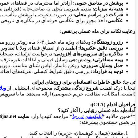
پوشش در مناطق جنوبی:
آزادتر اما محترمانه در فضاهای عمو
هدیه به میزبان:
تقدیم شیرینی محلی به صاحب‌خانه (قدردانی نما
شرکت در مراسم محلی:
در صورت دعوت، با پوشش مناسب و 
عکاسی:
اخذ مجوز برای عکاسی حرفه‌ای در مکان‌های تاریخی
رعایت نکات برای ماه عسلی بی‌نقص:
رزرو زودهنگام:
ویلاهای ویژه ماه عسل ۳-۶ ماه زودتر رزرو می‌شوند.
بررسی دقیق عکس‌ها:
اطمینان از انطباق فضای ویلا با تصاویر 
مذاکره برای سرویس‌های افزودنی:
درخواست تزئینات، صبحانه ی
بیمه مسافرتی:
پوشش‌دهی وسایل قیمتی و اتفاقات غیرمترقبه.
حمل وسایل ضروری:
روغن ماساژ، لباس شنای مناسب، دوربین
توجه به قرارداد:
بررسی دقیق شرایط کنسلی، هزینه‌های اضافی
تی جا: خالق خاطرات افسانه‌ای برای زوج‌های ایرانی
تیجا با درک اهمیت
شروع زندگی مشترک
، مجموعه‌ای استثنایی از
ویل
(امنیت، امکانات، نظافت، حریم خصوصی) ارائه می‌دهد. ما با
سرویس‌های IP
فراخوان اقدام (CTA):
آماده‌اید ماه عسلی رؤیایی را آغاز کنید؟
**همین حالا به *
اپلیکیشن تی جا
* مراجعه کنید یا وارد
سایت tijaa.net
در بخش جستجوی پیشرفته:
مقصد
(شمال، کوهستان، جزیره) را انتخاب کنید.