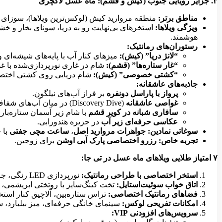
۳. جزایر رویایی جنوب (کیش و قشم): ماه عسل لاکچری
مناطق برتر:
منطقه مروارید کیش (لوکس‌ترین ویلاها)، سوزای
ویژگی ویلاها:
استخرهای بی‌نهایت رو به دریا، سونای بخار و 
هوشمند.
رستوران‌های رمانتیک:
“لانژ دریا” (کیش):
میزهای کنار آب با پایه‌های شیشه‌ای 
“غار ستاره‌ها” (قشم):
شام در غاری نورپردازی‌شده با غذ
“کشتی خصوصی” (کیش):
شام دریایی روی کشتی اختصا
جاذبه‌های عاشقانه:
پرواز با پاراسل دونفره
بر فراز آب‌های نیلگون.
غواصی عاشقانه
(Discovery Dive) در میان آب‌های شفاف.
سافاری شبانه در کویر قشم
با شام زیر آسمان ستاره‌بار.
عکاسی حرفه‌ای زیر آب
در جزیره هندورابی.
سوغاتی نمادین:
جواهرات مروارید اصل
،
ساعت مچی جفتی
با 
تجربه خاص:
رزرو اختصاصی پارک آبی اوشن
برای زوجین.
۷ امتیاز طلایی ویلاهای ماه عسل در تی جا:
استخر اختصاصی با طراحی رمانتیک:
نورپردازی LED رنگی، جت استریم، حاشیه شیشه‌ای بی‌نهایت، سیستم گرمایش برای فصول سرد.
اتاق خواب سوئیت‌استایل:
تخت کینگ‌سایز با روتختی ابریشمی، و
فضاهای رمانتیک اختصاصی:
تراس ستاره‌بین، آلاچیق کنار استخر
امکانات تفریحی لوکس:
سینمای خانگی حرفه‌ای، میز بیلیارد،
سرویس‌های افزودنی VIP: