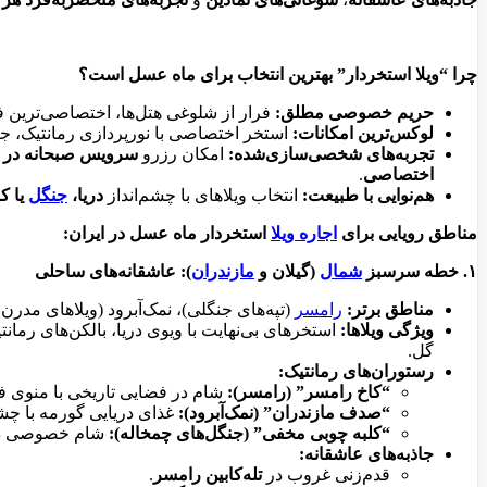
چرا “ویلا استخردار” بهترین انتخاب برای ماه عسل است؟
حریم خصوصی مطلق:
فرار از شلوغی هتل‌ها، اختصاصی‌ترین ف
لوکس‌ترین امکانات:
استخر اختصاصی با نورپردازی رمانتیک، جکو
تجربه‌های شخصی‌سازی‌شده:
امکان رزرو
سرویس صبحانه در ب
اختصاصی
.
هم‌نوایی با طبیعت:
انتخاب ویلاهای با چشم‌انداز
دریا،
جنگل
یا ک
مناطق رویایی برای
اجاره ویلا
استخردار ماه عسل در ایران:
۱. خطه سرسبز
شمال
(گیلان و
مازندران
): عاشقانه‌های ساحلی
مناطق برتر:
رامسر
(تپه‌های جنگلی)، نمک‌آبرود (ویلاهای مدرن
ویژگی ویلاها:
استخرهای بی‌نهایت با ویوی دریا، بالکن‌های رما
گل.
رستوران‌های رمانتیک:
“کاخ رامسر” (رامسر):
شام در فضایی تاریخی با منوی 
“صدف مازندران” (نمک‌آبرود):
غذای دریایی گورمه با چشم
“کلبه چوبی مخفی” (جنگل‌های چمخاله):
شام خصوصی در 
جاذبه‌های عاشقانه:
قدم‌زنی غروب در
تله‌کابین رامسر
.