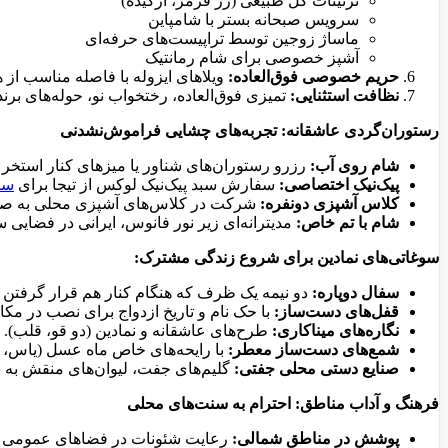
تزئینات گل طبیعی (رز قرمز، ارکیده)
سرویس صبحانه بستر با شامپاین
ماساژ زوجین توسط تراپیست‌های حرفه‌ای
آشپز خصوصی برای شام رمانتیک
حریم خصوصی فوق‌العاده:
ویلاهای ایزوله با فاصله مناسب از
نظافت استثنایی:
تمیزی فوق‌العاده، رختخواب نو، حوله‌های برن
رستوران‌گردی عاشقانه: تجربه‌های چشایی فراموش‌نشدنی
شام روی آب:
رزرو رستوران‌های شناور یا میزهای کنار استخر و
پیک‌نیک اختصاصی:
سفارش سبد پیک‌نیک لوکس از تیجا برای
سا
کلاس آشپزی دونفره:
شرکت در کلاس‌های آشپزی محلی به ص
شام با تم خاص:
مدیترانه‌ای زیر نور فانوس، ایرانی در فضایی س
سوغاتی‌های نمادین برای شروع زندگی مشترک:
سفال دوپاره:
دو نیمه یک ظرف که هنگام کنار هم قرار گرفتن 
قفل‌های دست‌ساز:
با حک نام و تاریخ ازدواج برای نصب در مک
نگاره‌های میناکاری:
طرح‌های عاشقانه و نمادین (دو قو، قلب).
شمع‌های دست‌ساز معطر:
با رایحه‌های خاص ماه عسل (یاس، 
صنایع دستی محلی جفتی:
گلیم‌های جفت، لیوان‌های منقش به 
فرهنگ و آداب مناطق: احترام به سنت‌های محلی
پوشش در مناطق شمالی:
رعایت شئونات در فضاهای عمومی (ح