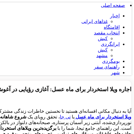
صفحه اصلی
اخبار
غذاهای ایرانی
اقامتگاه
انتخاب مقصد
کیش
ایرانگردی
کیش
مشهد
بومگردی
راهنمای سفر
شهر
اجاره ویلا استخردار برای ماه عسل: آغازی رؤیایی در آ
آیا به دنبال مکانی افسانه‌ای هستید تا نخستین خاطرات زندگی مشترک
ویلا استخردار برای ماه عسل
با
تی جا
، تحقق رویای یک
شروع شاهانه
نورپردازی‌شده، آبتنی زیر آسمان پرستاره، صبحانه‌های دلنواز در بالکن 
است. این راهنمای جامع تیجا، شما را با
برگزیده‌ترین ویلاهای استخرد
جاذبه‌های عاشقانه
،
سوغاتی‌های نمادین
و
تجربه‌های منحصربه‌فرد هر