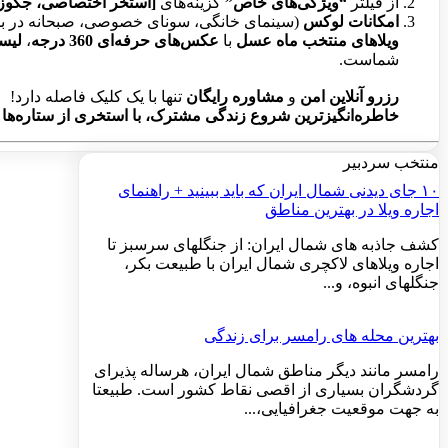
از فیلتر
“ویژگی‌های خاص”
گزینه‌های
[استخر اختصاصی، جکوزی 
امکانات لوکس
(سینمای خانگی، سونای خصوصی، صبحانه در بستر
ویلاهای منتخب ماه عسل
با
عکس‌های حرفه‌ای 360 درجه
،
لیس
شماست.
رزرو آنلاین امن
و
مشاوره رایگان
تنها با یک کلیک فاصله دارد!
خاطره‌انگیزترین شروع زندگی مشترک، با استخری از ستاره‌ها
منتخب سردبیر
۱۰ جای دیدنی شمال ایران که باید ببینید + راهنمای
اجاره ویلا در بهترین مناطق
کشف جاذبه های شمال ایران: از جنگلهای سرسبز تا
اجاره ویلاهای لاکچری شمال ایران با طبیعت بکر،
جنگلهای انبوه، و...
بهترین محله های رامسر برای زندگی
رامسر مانند دیگر مناطق شمال ایران، هرساله پذیرای
گردشگران بسیاری از اقصی نقاط کشور است. طبیعتا
به جهت موقعیت جغرافیایی،...