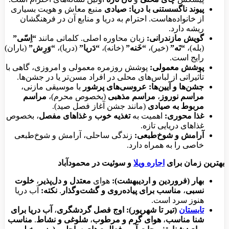
پیوند ناگسستنی با دریا:
صیادی
منبع معاش و هویت بسیاری
از خانواده‌هاست. احترام به دریا و منابع آن در فرهنگشان
ریشه دارد.
گویش مازندرانی:
زبان محاوره اصلی. کلماتی مانند
“اِسّی”
(بله)،
“نَه”
(خیر)،
“خَنه”
(خانه)،
“دَریا”
(دریا)،
“وَرِش”
(باران)
رایج است.
پوشش معمولی:
پوشش روزمره معمولی و امروزی، گاهی با
تأثیراتی از لباس‌های محلی در افراد مسن‌تر یا در جشن‌ها.
جشن‌ها و آیین‌ها:
عروسی‌های پرشور
با موسیقی مازنی،
مراسم نوروز
،
مراسم مذهبی
(بخصوص محرم)،
مراسم
مربوط به صیادی
(مانند جشن آغاز فصل صید).
غذا محوری:
اهمیت به
تغذیه خوب
و
غذاهای مفصل
، بخصوص
غذاهای دریایی تازه.
آرامش و شوخ‌طبعی:
زندگی ساحلی، آرامش و شوخ‌طبعی
خاصی را به همراه دارد.
بهترین زمان برای
اجاره ویلا
و سوئیت در محمودآباد
بهار (فروردین و اردیبهشت):
هوای
معتدل و دل‌پذیر
،
خلوت
نسبی
،
مناسب برای پیاده‌روی و گشت‌وگذار
.
نکته:
آب دریا
هنوز سرد است.
تابستان
(تیر تا شهریور):
اوج فصل گردشگری
،
آب دریا برای
شنا مناسب
،
هوای گرم و مرطوب
،
شلوغی و نشاط
.
مناسب