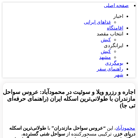
صفحه اصلی
اخبار
غذاهای ایرانی
اقامتگاه
انتخاب مقصد
کیش
ایرانگردی
کیش
مشهد
بومگردی
راهنمای سفر
شهر
اجاره و رزرو ویلا و سوئیت در محمودآباد: عروس سواحل
مازندران با طولانی‌ترین اسکله ایران (راهنمای حرفه‌ای
تی جا)
محمودآباد
، این
“عروس سواحل مازندران”
با
طولانی‌ترین اسکله
دریای خزر
، ترکیبی مسحورکننده از
سواحل شنی گسترده
،