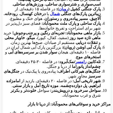
اسب‌سواری
و
شترسواری ساحلی
،
ورزش‌های ساحلی
.
پارک جنگلی کشپل (
رویان
):
در فاصله ۱۵ دقیقه‌ای. از
زیباترین پارک‌های جنگلی
شمال
با
درختان کهنسال
،
رودخانه
،
آلاچیق
،
مسیر پیاده‌روی
و
رستوران
. هوای خنک و مطبوع.
پارک ساحلی و پارک ملت محمودآباد:
فضای سبز دل‌پذیر در
شهر برای استراحت و تفریح خانواده‌ها.
بازار ماهی محمودآباد:
تجربه‌ای رنگین و پرجنب‌وجوش!
خرید
ماهی تازه صید روز
(سفید، کفال، کپور)،
میگو
،
خاویار محلی
و
تنقلات دریایی
مستقیم از صیادان. صبح‌ها بهترین زمان.
پارک آبی اوشن (رویان):
بزرگترین پارک آبی شمال ایران در
فاصله ۱۰ دقیقه‌ای. هیجان
سوار شدن بر سرسره‌های آبی
و
استخرهای موج
.
تله‌کابین
رامسر
/نمک‌آبرود:
در فاصله ۳۰-۴۵ دقیقه‌ای.
چشم‌انداز پانوراما
از دریا و جنگل.
جنگل‌های هیرکانی اطراف:
پیاده‌روی یا پیک‌نیک در
جنگل‌های
سرسبز
مجاور شهر.
شهر تاریخی آمل:
در فاصله ۲۰ دقیقه‌ای. بازدید از
امامزاده
ابراهیم
،
پل دوازده‌چشمه
،
موزه تاریخ آمل
و
بازار سنتی
.
سواحل سرخرود و درویش‌بندر:
سواحل
خلوت‌تر
و
بکرتر
شرق و غرب محمودآباد.
مراکز خرید و سوغاتی‌های محمودآباد: از دریا تا بازار
بازار ماهی محمودآباد:
بهترین مکان برای خرید
ماهی تازه
،