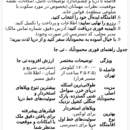
فاصله تا دریا و چشم‌انداز)، توضیحات کامل، امکانات، نقشه
موقعیت، نظرات مهمانان (بخصوص در مورد سکوت یا
شلوغی منطقه)، قوانین خانه.
اقامتگاه ایده‌آل خود را انتخاب کنید.
رزرو را نهایی نمایید:
اطلاعات و پرداخت را تکمیل کنید.
تاییدیه فوری دریافت کنید:
آدرس دقیق، شماره تماس مالک/
مدیر محلی، کد دسترسی (در صورت وجود).
با خیال آسوده به محمودآباد سفر کنید و از دریا لذت ببرید!
جدول راهنمای فوری محمودآباد – تی جا
ویژگی
توضیحات مختصر
ارزش افزوده تی جا
~۱۷۰-۲۰۰ کیلومتر
دسترسی سریع و
فاصله تا
(۲.۵-۳.۵ ساعت از
آسان – اطلاعات
تهران
مسیر هراز)
دقیق مسیر
طولانی‌ترین اسکله
مزیت
بیشترین تنوع ویلاهای
دریای خزر
،
سواحل
اصلی
استخردار و
شنی گسترده
،
پارک
محمودآباد
سوئیت‌های خط دریا
جنگلی کشپل نزدیک
ویلاهای استخردار
فیلترهای پیشرفته
بهترین
برای لوکس،
برای یافتن دقیق ملک
نوع
سوئیت‌های خط اول
با امکانات و موقعیت
اقامتگاه
دریا
برای دسترسی
مدنظر شما