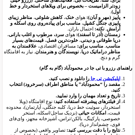
برای:
شنا
،
تفریحات آبی
،
فعالیت‌های ساحلی
.
(رزرو خیلی
زودتر الزامیست – بخصوص برای ویلاهای استخردار و خط
اول)
.
پاییز (مهر و آبان):
هوای
خنک
،
کاهش شلوغی
،
مناظر زیبای
پاییزی جنگل کشپل
،
مناسب برای پیاده‌روی روی اسکله و
آرامش
.
نکته:
احتمال باران.
زمستان (آذر تا اسفند):
هوای
سرد، مرطوب و اغلب بارانی
،
دریا طوفانی و دیدنی
،
خلوت‌ترین فصل
،
قیمت‌های بسیار
مناسب
.
مناسب برای:
مسافران اقتصادی،
علاقمندان به
مناظر دراماتیک دریا
،
نویسندگان و هنرمندان
. نیاز به اقامتگاه
گرم و دنج.
راهنمای رزرو با تی جا در محمودآباد (گام به گام)
اپلیکیشن تی جا
را دانلود و نصب کنید.
مقصد را “محمودآباد” یا مناطق اطراف (سرخرود) انتخاب
کنید.
تاریخ و تعداد مهمان را وارد نمایید.
از فیلترهای پیشرفته استفاده کنید:
نوع اقامتگاه (ویلا
استخردار، سوئیت خط دریا، کلبه جنگلی، آپارتمان)، محدوده
قیمت،
امکانات حیاتی
(نزدیک ساحل/اسکله، استخر
خصوصی، پارکینگ، بالکن/تراس، آشپزخانه مجهز، وای‌فای
قوی، چشم‌انداز دریا).
نتایج را با دقت بررسی کنید:
تصاویر واقعی (بخصوص از