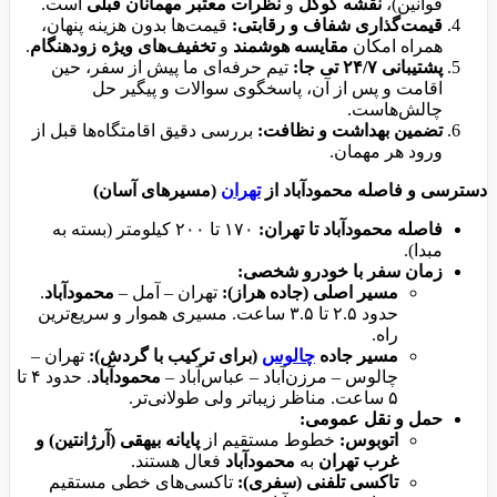
قوانین)،
نقشه گوگل
و
نظرات معتبر مهمانان قبلی
است.
قیمت‌گذاری شفاف و رقابتی:
قیمت‌ها بدون هزینه پنهان،
همراه امکان
مقایسه هوشمند
و
تخفیف‌های ویژه زودهنگام
.
پشتیبانی ۲۴/۷ تی جا:
تیم حرفه‌ای ما پیش از سفر، حین
اقامت و پس از آن، پاسخگوی سوالات و پیگیر حل
چالش‌هاست.
تضمین بهداشت و نظافت:
بررسی دقیق اقامتگاه‌ها قبل از
ورود هر مهمان.
دسترسی و فاصله محمودآباد از
تهران
(مسیرهای آسان)
فاصله محمودآباد تا تهران:
۱۷۰ تا ۲۰۰ کیلومتر (بسته به
مبدا).
زمان سفر با خودرو شخصی:
مسیر اصلی (جاده هراز):
تهران – آمل –
محمودآباد
.
حدود ۲.۵ تا ۳.۵ ساعت. مسیری هموار و سریع‌ترین
راه.
مسیر جاده
چالوس
(برای ترکیب با گردش):
تهران –
چالوس – مرزن‌آباد – عباس‌آباد –
محمودآباد
. حدود ۴ تا
۵ ساعت. مناظر زیباتر ولی طولانی‌تر.
حمل و نقل عمومی:
اتوبوس:
خطوط مستقیم از
پایانه بیهقی (آرژانتین) و
غرب تهران
به
محمودآباد
فعال هستند.
تاکسی تلفنی (سفری):
تاکسی‌های خطی مستقیم