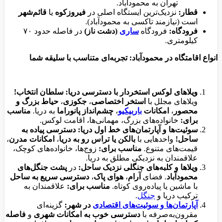
تهران به محمودآباد.
قطار:
نزدیک‌ترین ایستگاه اصلی در
فیروزکوه
یا
قائم‌شهر
است (نیازمند تاکسی به محمودآباد).
فرودگاه:
فرودگاه
ساری
(دشت ناز)
در فاصله حدود ۷۰
کیلومتری.
انواع اقامتگاه در محمودآباد: تجربه‌ای متناسب با سلیقه شما
ویلاهای لوکس استخردار با دسترسی دریا:
سلطان انتخاب!
ویلاهای مجلل با
استخر اختصاصی
،
جکوزی
،
حیاط بزرگ و
محصور
،
امکانات
باربیکیو
،
چشم‌انداز پانوراما
به دریا.
مناسب
برای:
خانواده‌های بزرگ، مهمانی‌ها، اقامت لوکس.
سوئیت‌ها و آپارتمان‌های خط اول دریا:
دسترسی پیاده به
ساحل!
واحدهایی با
بالکن یا تراس رو به دریا
،
امکانات مدرن
،
قیمت‌های متنوع.
مناسب برای:
زوج‌ها، خانواده‌های کوچک،
علاقمندان به نزدیکی مطلق به دریا.
ویلاها و کلبه‌های جنگلی نزدیک ساحل:
در
پشت جنگل‌های
محمودآباد
. فضای
آرام
،
هوای پاک
،
دسترسی سریع به ساحل
با ماشین یا پیاده‌روی کوتاه.
مناسب برای:
علاقمندان به
ترکیب دریا و
جنگل
.
آپارتمان‌ها و سوئیت‌های اقتصادی
در شهر:
گزینه‌ای
مقرون‌به‌صرفه با
دسترسی خوب به امکانات شهری
و
فاصله