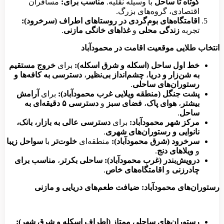
کوتاه تا ساحل
با وسیله نقلیه.
مناسب برای:
مسافران
اقتصادی، گروه‌های بزرگ.
اقامتگاه‌های بوم‌گردی در روستاهای اطراف (سرخرود):
تجربه
زندگی محلی
و
غذاهای خانگی مازنی
.
انتخاب طلایی موقعیت اقامت در محمودآباد
خط اول ساحل (اسکله و شرق اسکله):
برای
خروج مستقیم
به شن‌زار و دریا
،
چشم‌انداز بی‌نظیر
،
دسترسی به کافه‌ها و
رستوران‌های ساحلی
.
پشت جنگل (منطقه ویلایی غرب محمودآباد):
برای
آرامش
بیشتر
،
هوای پاک
،
فضای سبز
و
دسترسی ۵ دقیقه‌ای به
ساحل
.
مرکز شهر محمودآباد:
برای
دسترسی عالی به بازار، بانک،
نانوایی و رستوران‌های شهری
.
سرخرود (شرق محمودآباد):
منطقه‌ای
خلوت‌تر
با
سواحل زیبا
و
ویلاهای دنج
.
درویش‌بندر (غرب محمودآباد):
ساحلی بکرتر
،
مناسب برای
چادرزنی
و
اقامتگاه‌های خاص
.
رستوران‌های محمودآباد: ضیافت طعم‌های دریایی و مازنی
رستوران‌های ساحلی ممتاز (اطراف اسکله و شرق شهر):