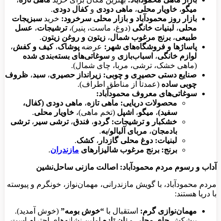
میگو
،
خاویار محلی
،
ماهی دودی
و
کفال دودی
.
بازار روز محمودآباد و بازار محلی سرخرود:
خرید
سبزیجات
محلی
،
لبنیات خانگی
(دوغ، ماست، پنیر)،
ترشیجات
،
عسل
طبیعی
،
برنج مرغوب شمال
،
زیتون و روغن زیتون
.
پاساژها و فروشگاه‌های شهر:
عرضه
پوشاک
،
کیف و کفش
،
لوازم خانگی
،
اسباب‌بازی
و
سوغاتی‌های بسته‌بندی شده
(ماهی خشک، ترشی، مربا، چای شمال).
صنایع دستی حصیری و چوبی:
زیرانداز حصیری
،
سبد
،
ظروف
چوبی ساده
(عمدتاً از مناطق اطراف).
سوغاتی‌های معروف محمودآباد:
محصولات دریایی:
ماهی تازه
،
ماهی دودی (کفال،
سفید)
،
میگو
،
اشپل
(تخم ماهی)،
خاویار محلی
.
خشکبار و ترشیجات:
گردو
،
فندق
،
ترشی سیر
،
ترشی
بادمجان
،
مربای آلبالو/به
.
لبنیات:
دوغ محلی گازدار
،
کشک
.
برنج:
برنج مرغوب شالیزارهای
مازندران
.
آداب و رسوم مردم محمودآباد: اصالت مازنی ساحل‌نشین
مردم محمودآباد، با گویش مازندرانی، مهمان‌نواز، خونگرم و پیوسته
با دریا هستند:
مهمان‌نوازی گرم:
استقبال با
“خوش بومه”
(خوش آمدید).
پیشکش
چای محلی
و
نان تازه
اولین نشانه‌های احترام است.