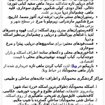
غذای دریایی تازه
شاه‌کلید منوها:
ماهی سفید کبابی تنوری/
ذغالی
،
کفال دودی
،
کولی شکم‌پر
،
میگوی سوخاری
،
قلیه
ماهی
.
چشم‌انداز دریا
مزید بر علت.
رستوران‌های سنتی مازنی:
ترشه تره
،
آغوز مسما
،
اناربیج
،
مرغ شکم‌پر مازندرانی
،
زیره‌پلو با مرغ
. در سطح شهر و
برخی هتل‌ها.
کافه‌رستوران‌های مدرن روی اسکله:
ترکیب
قهوه و دسرهای
لذیذ
با
غذاهای بین‌المللی و دریایی
و
چشم‌انداز بی‌نظیر اسکله
و دریا
.
فست‌فودهای معتبر:
برای
ساندویچ‌های دریایی
،
پیتزا
و
مرغ
سوخاری
.
غذاخوری‌های محلی و دکه‌های ساده:
اطراف اسکله و بازار.
جوجه‌کباب
،
کباب کوبیده
،
نوشیدنی‌های محلی
با قیمت
اقتصادی.
باربیکیو در
ویلا
:
لذت
کباب کردن ماهی تازه
خریداری شده از
بازار ماهی محمودآباد
در حیاط ویلا.
مراکز گردشگری محمودآباد و اطراف: جاذبه‌های ساحلی و طبیعی
اسکله محمودآباد (طولانی‌ترین اسکله خزر):
نماد شهر!
پیاده‌روی عاشقانه،
تماشای طلوع و غروب خورشید
،
عکاسی
،
کافه‌نشینی
،
قایق‌سواری تفریحی
،
ماهیگیری
از روی اسکله.
ساحل شنی محمودآباد:
ساحلی گسترده با شیب ملایم
،
مناسب برای
شنا
(با احتیاط)،
آفتاب‌گرفتن
،
پیک‌نیک
،