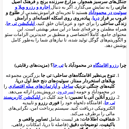
جنگل‌های سرسبز همجوار
،
مزارع سرزنده برنج
و
فرهنگ اصیل
مازنی
را به نمایش می‌گذارد. اگر به دنبال
اجاره و رزرو ویلا و
سوئیت در محمودآباد
هستید تا تجربه‌ای فراموش‌نشدنی از
طلوع و
غروب بر فراز
دریا
،
پیاده‌روی روی اسکله افسانه‌ای
و
آرامش
زندگی ساحلی
را برای خود و عزیزانتان خلق کنید،
اپلیکیشن تی جا
،
همراه مطمئن و حرفه‌ای شما در این سفر بهشتی است. این
محتوای جامع، کاملاً اختصاصی و منطبق بر جدیدترین الزامات سئو
و الگوریتم‌های گوگل تولید شده، تا نیازهای شما را به‌طور کامل
پوشش دهد.
چرا
رزرو اقامتگاه
در محمودآباد با
تی جا
؟ (مزیت‌های رقابتی)
تنوع بی‌نظیر اقامتگاه‌های ساحلی:
تی جا
بزرگترین مجموعه
ویلاهای استخردار ممتاز
،
سوئیت‌های دنج خط اول دریا
،
کلبه‌های جنگلی نزدیک
ساحل
و
آپارتمان‌های مبله اقتصادی
را
در محمودآباد و حومه (
سرخرود
، درویش‌بندر) ارائه می‌دهد.
رزرو آنلاین آنی با تضمین:
با چند کلیک در
اپلیکیشن کاربرپسند
تی جا
، اقامتگاه دلخواه خود را
فوری رزرو
و تاییدیه
الکترونیکی دریافت کنید. سیستم پرداخت امن، نگرانی‌های
مالی را برطرف می‌کند.
شفافیت اطلاعات:
هر لیست شامل
تصاویر واقعی و
باکیفیت
،
توضیحات دقیق
(فاصله تا دریا، امکانات رفاهی،