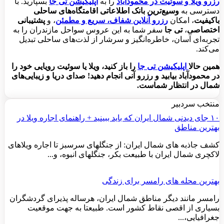
رزرو ویلا و سوئیت در محمودآباد
را به
اپلیکیشن تی جا
بسپارید. با
دسترسی به
وسیع‌ترین بانک اطلاعاتی اقامتگاه‌های ساحلی
باکیفیت
، امکان
رزرو آنلاین شفاف، سریع و مطمئن
، و
پشتیبانی
اختصاصی
،
تی جا
سفر شما به این عروس سواحل مازندران را به
تجربه‌ای آسان، خاطره‌انگیز و سرشار از لذت‌های ساحلی تبدیل
می‌کند.
همین حالا
اپلیکیشن تی جا
را باز کنید، ویلا یا سوئیت رویایی خود را
در محمودآباد بیابید و رزرو آنی انجام دهید! صدای دریا و زیبایی‌های
شمال در انتظار شماست.
منتخب سردبیر
۱۰ جای دیدنی شمال ایران که باید ببینید + راهنمای اجاره ویلا در
بهترین مناطق
کشف جاذبه های شمال ایران: از جنگلهای سرسبز تا اجاره ویلاهای
لاکچری شمال ایران با طبیعت بکر، جنگلهای انبوه، و...
بهترین محله های رامسر برای زندگی
رامسر مانند دیگر مناطق شمال ایران، هرساله پذیرای گردشگران
بسیاری از اقصی نقاط کشور است. طبیعتا به جهت موقعیت
جغرافیایی،...