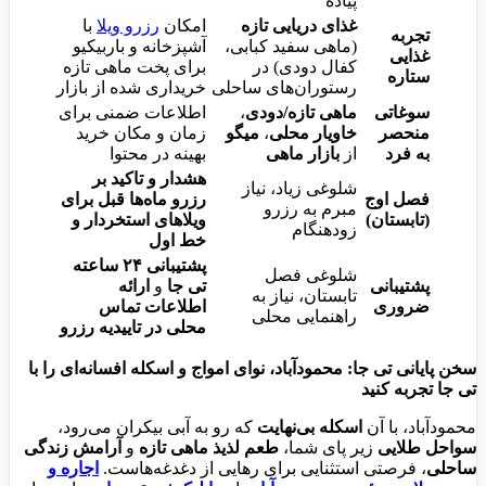
پیاده
غذای دریایی تازه
امکان
رزرو ویلا
با
تجربه
(ماهی سفید کبابی،
آشپزخانه و باربیکیو
غذایی
کفال دودی) در
برای پخت ماهی تازه
ستاره
رستوران‌های ساحلی
خریداری شده از بازار
سوغاتی
ماهی تازه/دودی
،
اطلاعات ضمنی برای
منحصر
خاویار محلی
،
میگو
زمان و مکان خرید
به فرد
از
بازار ماهی
بهینه در محتوا
هشدار و تاکید بر
شلوغی زیاد، نیاز
فصل اوج
رزرو ماه‌ها قبل برای
مبرم به رزرو
(تابستان)
ویلاهای استخردار و
زودهنگام
خط اول
پشتیبانی ۲۴ ساعته
شلوغی فصل
پشتیبانی
تی جا
و
ارائه
تابستان، نیاز به
ضروری
اطلاعات تماس
راهنمایی محلی
محلی در تاییدیه رزرو
سخن پایانی تی جا: محمودآباد، نوای امواج و اسکله افسانه‌ای را با
تی جا تجربه کنید
محمودآباد، با آن
اسکله بی‌نهایت
که رو به آبی بیکران می‌رود،
سواحل طلایی
زیر پای شما،
طعم لذیذ ماهی تازه
و
آرامش زندگی
ساحلی
، فرصتی استثنایی برای رهایی از دغدغه‌هاست.
اجاره و