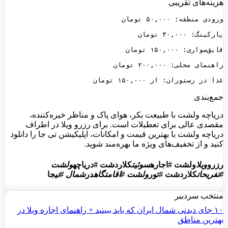
هزینه‌های تقریبی
غذا در رستوران: از ۱۵۰,۰۰۰ تومان
جمع‌بندی
دریاچه ولشت با طبیعت بکر، هوای پاک و مناظر خیره‌کننده،
مقصدی عالی برای تعطیلات است. برای رزرو ویلا در اطراف
دریاچه ولشت با بهترین قیمت و امکانات، اپلیکیشن تی جا را دانلود
کنید و از تخفیف‌های ویژه ما بهره‌مند شوید.
رزرو
ویلا
ولشت #اجاره
سوئیت
کلاردشت #دریاچه
ولشت
#تفریحات
کلاردشت #تور
ولشت #اقامتگاه
در
شمال #تی
جا
منتخب سردبیر
۱۰ جای دیدنی شمال ایران که باید ببینید + راهنمای اجاره ویلا در
بهترین مناطق