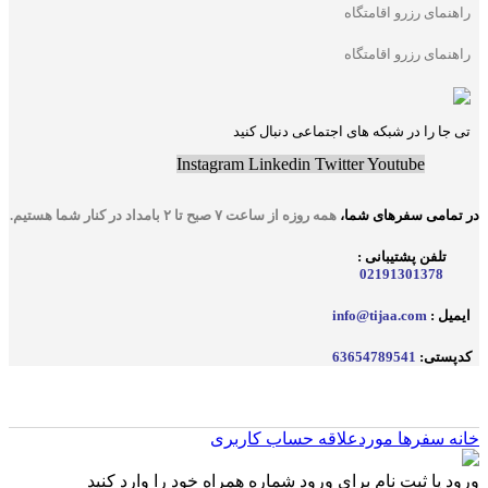
راهنمای رزرو اقامتگاه
راهنمای رزرو اقامتگاه
تی جا را در شبکه های اجتماعی دنبال کنید
Instagram
Linkedin
Twitter
Youtube
در تمامی سفر‌های شما
،
همه روزه از ساعت ۷ صبح تا ۲ بامداد در کنار شما هستیم.
تلفن پشتیبانی :
02191301378
ایمیل :
info@tijaa.com
کدپستی:
63654789541
خانه
سفرها
موردعلاقه
حساب کاربری
ورود یا ثبت نام
برای ورود شماره همراه خود را وارد کنید