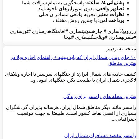
پشتیبانی 24 ساعته
: پاسخگویی به تمام سوالات شما
تصاویر واقعی
: بدون سوپرایزهای ناخوشایند
نظرات معتبر
: تجربه واقعی مسافران قبلی
پرداخت امن
: با چندین روش مختلف
رزرو
ویلا
ساری #اجاره
سوئیت
ساری #اقامتگاه
در
ساری #تور
ساری
#سفر
به
ساری #ویلا
جنگلی
ساری #تی
جا
منتخب سردبیر
۱۰ جای دیدنی شمال ایران که باید ببینید + راهنمای اجاره ویلا در
بهترین مناطق
کشف جاذبه های شمال ایران: از جنگلهای سرسبز تا اجاره ویلاهای
لاکچری شمال ایران با طبیعت بکر، جنگلهای انبوه، و...
بهترین محله های رامسر برای زندگی
رامسر مانند دیگر مناطق شمال ایران، هرساله پذیرای گردشگران
بسیاری از اقصی نقاط کشور است. طبیعتا به جهت موقعیت
جغرافیایی،...
رامسر مقصد مسافران شمال ایران