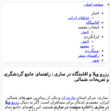
صفحه اصلی
اخبار
غذاهای ایرانی
اقامتگاه
انتخاب مقصد
کیش
ایرانگردی
کیش
مشهد
بومگردی
راهنمای سفر
شهر
رزرو ویلا و اقامتگاه در ساری | راهنمای جامع گردشگری
و تفریحات شمالی
.ساری، مرکز استان
مازندران
و یکی از زیباترین شهرهای شمالی
ایران، مقصدی ایده‌آل برای مسافران است. اگر به دنبال
رزرو ویلا
در ساری
یا
اجاره سوئیت در ساری
هستید، این راهنمای جامع تمام