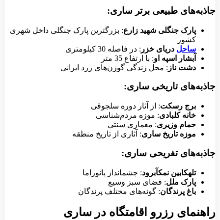
جاذبه‌های طبیعی برتر ساری:
پارک جنگلی شهید زارع
: بزرگترین پارک جنگلی داخل شهری
کشور
ساحل
دریای خزر
: در فاصله 30 کیلومتری
آبشار اسپه او
: با ارتفاع 35 متر
دشت ناز
: محل زندگی گوزن‌های زرد ایرانی
جاذبه‌های تاریخی ساری:
برج رسکت
: از آثار دوره سلجوقی
خانه کلبادی
: موزه مردم‌شناسی
حمام وزیری
: معماری سنتی
موزه تاریخ ساری
: آثاری از تاریخ منطقه
جاذبه‌های تفریحی ساری:
تلهکابین نمکآبرود
: چشمانداز پانوراما
پارک ملل
: فضای سبز وسیع
باغ پرندگان
: گونه‌های مختلف پرندگان
راهنمای رزرو اقامتگاه در ساری